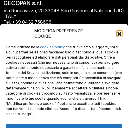
GECOPAN s.r.l.
Via Roncavizza, 20 33048 San Giovanni al Natisone (UD)
ITALY
Tel. +39 0432 758696
E-mail: info@gecopan.it
MODIFICA PREFERENZE
E-mail PEC: gecopan@pec.it
COOKIE
P.I. E C.F. 02487660306
N. REA UD 264834
Come indicato nella
cookies policy
che ti invitiamo a leggere, noi e
Capitale sociale € 30.000
alcuni partner selezionati facciamo uso di tecnologie, quali i cookie,
per raccogliere ed elaborare dati personali dai dispositivi. Oltre a
cookies necessari (che non necessitano di consenso) per svolgere
attività strettamente necessarie a garantire il funzionamento o la
fornitura del Servizio, utilizziamo, solo in seguito a tuo consenso (che
potrai dare o meno senza che ciò comporti l’impossibilità di navigare
sul sito), cookies di funzionali che permettono di aiutano a svolgere
determinate funzioni. Puoi liberamente accettare o rifiutare singole
categorie di cookies cliccando sul tasto “visualizza le preferenze” e
modificare le tue scelte quando vuoi anche attraverso il link
“Modifica preferenze cookie”. Puoi anche accettare tutti i cookies
non funzionali facendo click su “Accetta” o rifiutarli tutti facendo click
sul tasto “nega”.