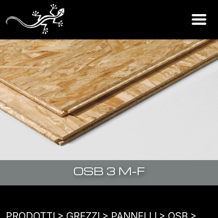
OSB 3 M-F
PRODOTTI
> GREZZI >
PANNELLI
>
OSB
>