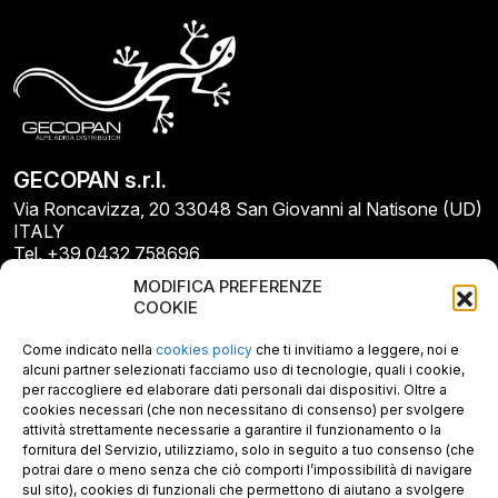
GECOPAN s.r.l.
Via Roncavizza, 20 33048 San Giovanni al Natisone (UD)
ITALY
Tel. +39 0432 758696
E-mail: info@gecopan.it
MODIFICA PREFERENZE
E-mail PEC: gecopan@pec.it
COOKIE
P.I. E C.F. 02487660306
N. REA UD 264834
Come indicato nella
cookies policy
che ti invitiamo a leggere, noi e
Capitale sociale € 30.000
alcuni partner selezionati facciamo uso di tecnologie, quali i cookie,
per raccogliere ed elaborare dati personali dai dispositivi. Oltre a
cookies necessari (che non necessitano di consenso) per svolgere
attività strettamente necessarie a garantire il funzionamento o la
fornitura del Servizio, utilizziamo, solo in seguito a tuo consenso (che
potrai dare o meno senza che ciò comporti l’impossibilità di navigare
sul sito), cookies di funzionali che permettono di aiutano a svolgere