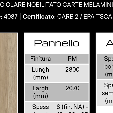
CIOLARE NOBILITATO CARTE MELAMIN
:
4087 |
Certificato:
CARB 2 / EPA TSCA T
Pannello
A
Finitura
PM
Sp
bo
Lungh
2800
(m
(mm)
Sp
Largh
2070
sem
(mm)
(m
Spess
8 (fin. NA) -