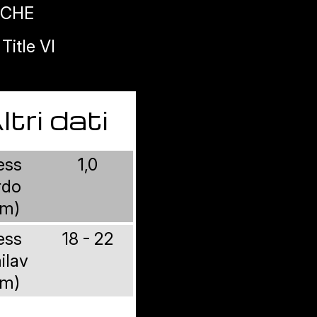
ICHE
itle VI
ltri dati
ess
1,0
rdo
m)
ess
18 - 22
ilav
m)