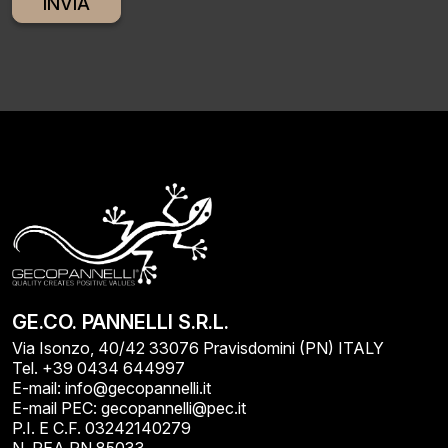
Alternative:
GE.CO. PANNELLI S.R.L.
Via Isonzo, 40/42 33076 Pravisdomini (PN) ITALY
Tel. +39 0434 644997
E-mail: info@gecopannelli.it
E-mail PEC: gecopannelli@pec.it
P.I. E C.F. 03242140279
N. REA PN 85033