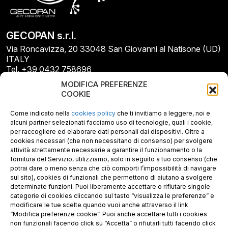
GECOPAN s.r.l.
Via Roncavizza, 20 33048 San Giovanni al Natisone (UD)
ITALY
Tel. +39 0432 758696
E-mail: info@gecopan.it
MODIFICA PREFERENZE
E-mail PEC: gecopan@pec.it
COOKIE
P.I. E C.F. 02487660306
N. REA UD 264834
Come indicato nella
cookies policy
che ti invitiamo a leggere, noi e
Capitale sociale € 30.000
alcuni partner selezionati facciamo uso di tecnologie, quali i cookie,
per raccogliere ed elaborare dati personali dai dispositivi. Oltre a
cookies necessari (che non necessitano di consenso) per svolgere
attività strettamente necessarie a garantire il funzionamento o la
fornitura del Servizio, utilizziamo, solo in seguito a tuo consenso (che
potrai dare o meno senza che ciò comporti l’impossibilità di navigare
sul sito), cookies di funzionali che permettono di aiutano a svolgere
determinate funzioni. Puoi liberamente accettare o rifiutare singole
categorie di cookies cliccando sul tasto “visualizza le preferenze” e
modificare le tue scelte quando vuoi anche attraverso il link
“Modifica preferenze cookie”. Puoi anche accettare tutti i cookies
non funzionali facendo click su “Accetta” o rifiutarli tutti facendo click