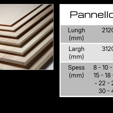
Pannell
Lungh
212
(mm)
Largh
312
(mm)
Spess
8 - 10 -
(mm)
15 - 18
- 22 - 
30 - 