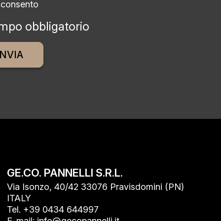
cconsento
mpo obbligatorio
ative:
GE.CO. PANNELLI S.R.L.
Via Isonzo, 40/42 33076 Pravisdomini (PN)
ITALY
Tel. +39 0434 644997
E-mail: info@gecopannelli.it