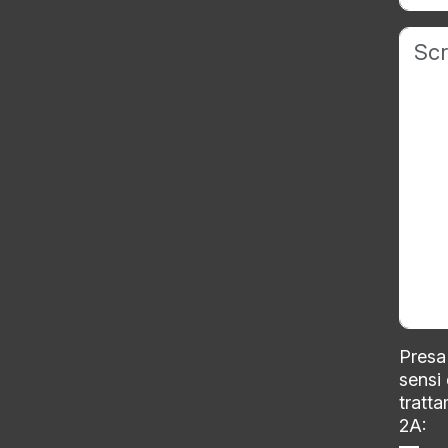
Presa 
sensi
tratta
2A: