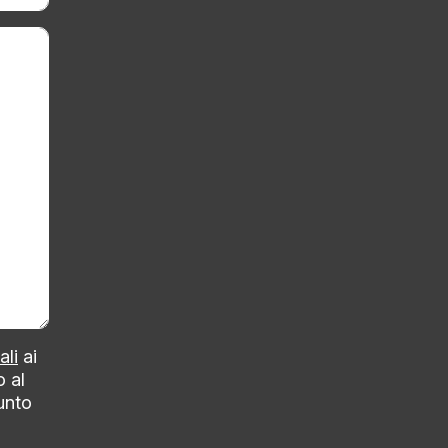
ali
ai
o al
punto