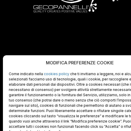
MODIFICA PREFERENZE COOKIE
Come indicato nella
cookies policy
che ti invitiamo a leggere, noi e alc
selezionati facciamo uso di tecnologie, quali i cookie, per raccogliere 
elaborare dati personali dai dispositivi. Oltre a cookies necessari (che
necessitano di consenso) per svolgere attività strettamente necessari
garantire il funzionamento o la fornitura del Servizio, utilizziamo, solo i
tuo consenso (che potrai dare o meno senza che ciò comporti l’impossib
navigare sul sito), cookies di funzionali che permettono di aiutano a sv
determinate funzioni. Puoi liberamente accettare o rifiutare singole cat
cookies cliccando sul tasto “visualizza le preferenze” e modificare le t
quando vuoi anche attraverso il link “Modifica preferenze cookie”. Puo
accettare tutti i cookies non funzionali facendo click su “Accetta” o rifiuta