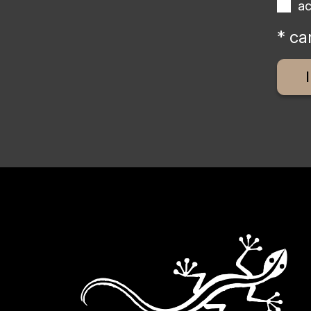
a
* ca
Altern