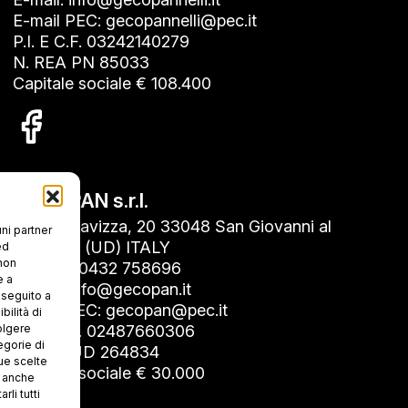
E-mail PEC: gecopannelli@pec.it
P.I. E C.F. 03242140279
N. REA PN 85033
Capitale sociale € 108.400
GECOPAN s.r.l.
Via Roncavizza, 20 33048 San Giovanni al
uni partner
Natisone (UD) ITALY
ed
 non
Tel. +39 0432 758696
e a
E-mail: info@gecopan.it
n seguito a
E-mail PEC: gecopan@pec.it
ilità di
olgere
P.I. E C.F. 02487660306
egorie di
N. REA UD 264834
ue scelte
Capitale sociale € 30.000
i anche
rli tutti