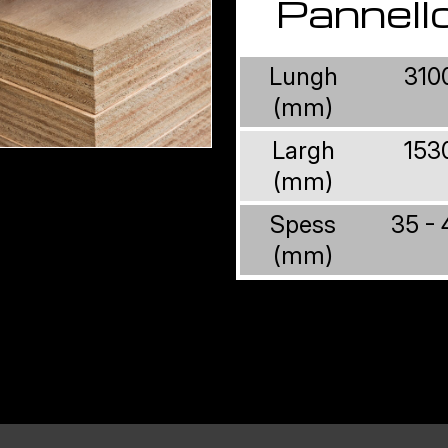
Pannell
Lungh
310
(mm)
Largh
153
(mm)
Spess
35 - 
(mm)