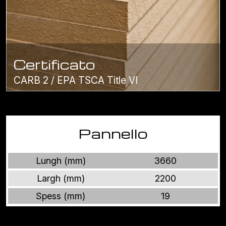
Certificato
CARB 2 / EPA TSCA Title VI
Pannello
Lungh (mm)
3660
Largh (mm)
2200
Spess (mm)
19