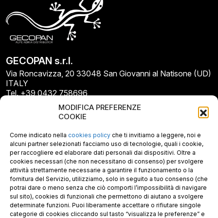
GECOPAN s.r.l.
Via Roncavizza, 20 33048 San Giovanni al Natisone (UD)
ITALY
Tel. +39 0432 758696
E-mail: info@gecopan.it
MODIFICA PREFERENZE
E-mail PEC: gecopan@pec.it
COOKIE
P.I. E C.F. 02487660306
N. REA UD 264834
Come indicato nella
cookies policy
che ti invitiamo a leggere, noi e
Capitale sociale € 30.000
alcuni partner selezionati facciamo uso di tecnologie, quali i cookie,
per raccogliere ed elaborare dati personali dai dispositivi. Oltre a
cookies necessari (che non necessitano di consenso) per svolgere
attività strettamente necessarie a garantire il funzionamento o la
fornitura del Servizio, utilizziamo, solo in seguito a tuo consenso (che
potrai dare o meno senza che ciò comporti l’impossibilità di navigare
sul sito), cookies di funzionali che permettono di aiutano a svolgere
determinate funzioni. Puoi liberamente accettare o rifiutare singole
categorie di cookies cliccando sul tasto “visualizza le preferenze” e