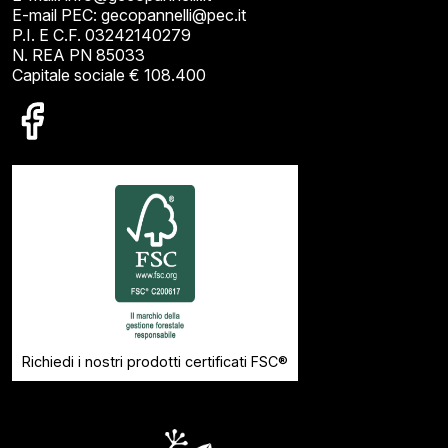
E-mail PEC: gecopannelli@pec.it
P.I. E C.F. 03242140279
N. REA PN 85033
Capitale sociale € 108.400
Richiedi i nostri prodotti certificati FSC®