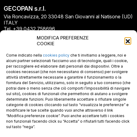
GECOPAN s.r.l.
Via Roncavizza, 20 33048 San Giovanni al Natisone (UD)
ITALY
Tel. +39 0432 758696
E-mail: info@gecopan.it
MODIFICA PREFERENZE
E-mail PEC: gecopan@pec.it
COOKIE
P.I. E C.F. 02487660306
N. REA UD 264834
Come indicato nella
cookies policy
che ti invitiamo a leggere, noi e
Capitale sociale € 30.000
alcuni partner selezionati facciamo uso di tecnologie, quali i cookie,
per raccogliere ed elaborare dati personali dai dispositivi. Oltre a
cookies necessari (che non necessitano di consenso) per svolgere
attività strettamente necessarie a garantire il funzionamento o la
fornitura del Servizio, utilizziamo, solo in seguito a tuo consenso (che
potrai dare o meno senza che ciò comporti l’impossibilità di navigare
sul sito), cookies di funzionali che permettono di aiutano a svolgere
determinate funzioni. Puoi liberamente accettare o rifiutare singole
categorie di cookies cliccando sul tasto “visualizza le preferenze” e
modificare le tue scelte quando vuoi anche attraverso il link
“Modifica preferenze cookie”. Puoi anche accettare tutti i cookies
non funzionali facendo click su “Accetta” o rifiutarli tutti facendo click
sul tasto “nega”.