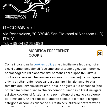
GECOPAN s.r.l.
Via Roncavizza, 20 33048 San Giovanni al Natisone (UD)
ITALY
Tel. +39 0432 758696
E-mail: info@gecopan.it
MODIFICA PREFERENZE
E-mail PEC: gecopan@pec.it
COOKIE
P.I. E C.F. 02487660306
N. REA UD 264834
Come indicato nella
cookies policy
che ti invitiamo a leggere, noi e
Capitale sociale € 30.000
alcuni partner selezionati facciamo uso di tecnologie, quali i cookie,
per raccogliere ed elaborare dati personali dai dispositivi. Oltre a
cookies necessari (che non necessitano di consenso) per svolgere
attività strettamente necessarie a garantire il funzionamento o la
fornitura del Servizio, utilizziamo, solo in seguito a tuo consenso (che
potrai dare o meno senza che ciò comporti l’impossibilità di navigare
sul sito), cookies di funzionali che permettono di aiutano a svolgere
determinate funzioni. Puoi liberamente accettare o rifiutare singole
categorie di cookies cliccando sul tasto “visualizza le preferenze” e