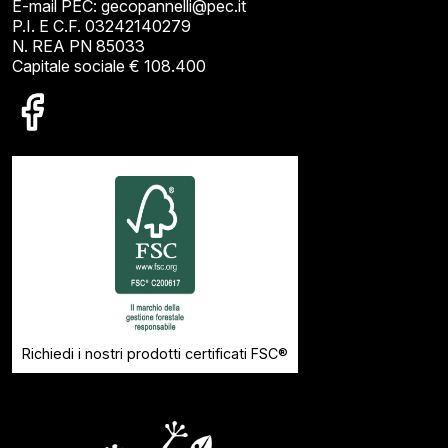
E-mail PEC: gecopannelli@pec.it
P.I. E C.F. 03242140279
N. REA PN 85033
Capitale sociale € 108.400
Richiedi i nostri prodotti certificati FSC®