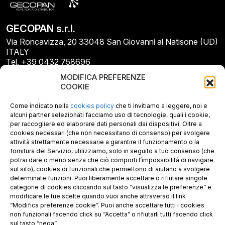
GECOPAN s.r.l.
Via Roncavizza, 20 33048 San Giovanni al Natisone (UD)
ITALY
Tel. +39 0432 758696
E-mail: info@gecopan.it
MODIFICA PREFERENZE
E-mail PEC: gecopan@pec.it
COOKIE
P.I. E C.F. 02487660306
N. REA UD 264834
Come indicato nella
cookies policy
che ti invitiamo a leggere, noi e
Capitale sociale € 30.000
alcuni partner selezionati facciamo uso di tecnologie, quali i cookie,
per raccogliere ed elaborare dati personali dai dispositivi. Oltre a
cookies necessari (che non necessitano di consenso) per svolgere
attività strettamente necessarie a garantire il funzionamento o la
fornitura del Servizio, utilizziamo, solo in seguito a tuo consenso (che
potrai dare o meno senza che ciò comporti l’impossibilità di navigare
sul sito), cookies di funzionali che permettono di aiutano a svolgere
determinate funzioni. Puoi liberamente accettare o rifiutare singole
categorie di cookies cliccando sul tasto “visualizza le preferenze” e
modificare le tue scelte quando vuoi anche attraverso il link
“Modifica preferenze cookie”. Puoi anche accettare tutti i cookies
non funzionali facendo click su “Accetta” o rifiutarli tutti facendo click
sul tasto “nega”.