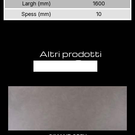
Largh (mm)
1600
Spess (mm)
10
Altri prodotti
FANTASIE