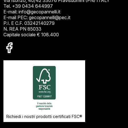
Via Isonzo, 40/42 33076 Pravisdomini (PN) ITALY
Tel. +39 0434 644997
E-mail: info@gecopannelli.it
E-mail PEC: gecopannelli@pec.it
P.I. E C.F. 03242140279
N. REA PN 85033
Capitale sociale € 108.400
Richiedi i nostri prodotti certificati FSC®