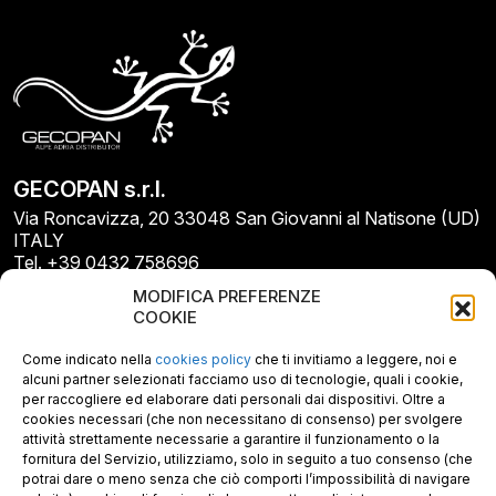
GECOPAN s.r.l.
Via Roncavizza, 20 33048 San Giovanni al Natisone (UD)
ITALY
Tel. +39 0432 758696
E-mail: info@gecopan.it
MODIFICA PREFERENZE
E-mail PEC: gecopan@pec.it
COOKIE
P.I. E C.F. 02487660306
N. REA UD 264834
Come indicato nella
cookies policy
che ti invitiamo a leggere, noi e
Capitale sociale € 30.000
alcuni partner selezionati facciamo uso di tecnologie, quali i cookie,
per raccogliere ed elaborare dati personali dai dispositivi. Oltre a
cookies necessari (che non necessitano di consenso) per svolgere
attività strettamente necessarie a garantire il funzionamento o la
fornitura del Servizio, utilizziamo, solo in seguito a tuo consenso (che
potrai dare o meno senza che ciò comporti l’impossibilità di navigare