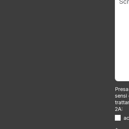
Presa 
sensi
tratta
2A:
a