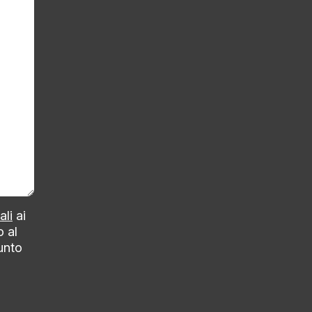
ali
ai
o al
punto