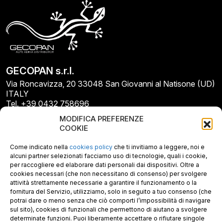
GECOPAN s.r.l.
Via Roncavizza, 20 33048 San Giovanni al Natisone (UD)
ITALY
Tel. +39 0432 758696
E-mail: info@gecopan.it
MODIFICA PREFERENZE
E-mail PEC: gecopan@pec.it
COOKIE
P.I. E C.F. 02487660306
N. REA UD 264834
Come indicato nella
cookies policy
che ti invitiamo a leggere, noi e
Capitale sociale € 30.000
alcuni partner selezionati facciamo uso di tecnologie, quali i cookie,
per raccogliere ed elaborare dati personali dai dispositivi. Oltre a
cookies necessari (che non necessitano di consenso) per svolgere
attività strettamente necessarie a garantire il funzionamento o la
fornitura del Servizio, utilizziamo, solo in seguito a tuo consenso (che
potrai dare o meno senza che ciò comporti l’impossibilità di navigare
sul sito), cookies di funzionali che permettono di aiutano a svolgere
determinate funzioni. Puoi liberamente accettare o rifiutare singole