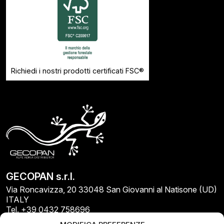
Richiedi i nostri prodotti certificati FSC®
GECOPAN s.r.l.
Via Roncavizza, 20 33048 San Giovanni al Natisone (UD)
ITALY
Tel. +39 0432 758696
E-mail: info@gecopan.it