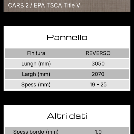
CARB 2 / EPA TSCA Title VI
Pannello
Finitura
REVERSO
Lungh (mm)
3050
Largh (mm)
2070
Spess (mm)
19 - 25
Altri dati
Spess bordo (mm)
1,0