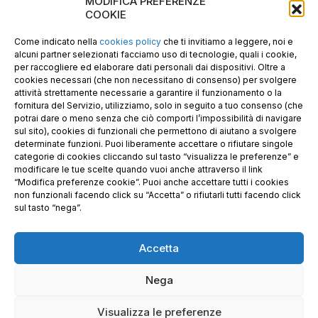
MODIFICA PREFERENZE
E-mail PEC: gecopan@pec.it
COOKIE
P.I. E C.F. 02487660306
N. REA UD 264834
Come indicato nella
cookies policy
che ti invitiamo a leggere, noi e
Capitale sociale € 30.000
alcuni partner selezionati facciamo uso di tecnologie, quali i cookie,
per raccogliere ed elaborare dati personali dai dispositivi. Oltre a
cookies necessari (che non necessitano di consenso) per svolgere
attività strettamente necessarie a garantire il funzionamento o la
fornitura del Servizio, utilizziamo, solo in seguito a tuo consenso (che
potrai dare o meno senza che ciò comporti l’impossibilità di navigare
sul sito), cookies di funzionali che permettono di aiutano a svolgere
determinate funzioni. Puoi liberamente accettare o rifiutare singole
categorie di cookies cliccando sul tasto “visualizza le preferenze” e
modificare le tue scelte quando vuoi anche attraverso il link
“Modifica preferenze cookie”. Puoi anche accettare tutti i cookies
non funzionali facendo click su “Accetta” o rifiutarli tutti facendo click
sul tasto “nega”.
Accetta
Richiedi i nostri prodotti certificati FSC®
Nega
© 2025 GE.CO. PANNELLI S.R.L. & GECOPAN s.r.l. –
Visualizza le preferenze