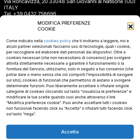
Via Roncavizza, 20 33048 San Giovanni al Natisone (UD)
ITALY
Tel. +39 0432 758696
E-mail: info@gecopan.it
MODIFICA PREFERENZE
E-mail PEC: gecopan@pec.it
COOKIE
P.I. E C.F. 02487660306
N. REA UD 264834
Come indicato nella
cookies policy
che ti invitiamo a leggere, noi e
Capitale sociale € 30.000
alcuni partner selezionati facciamo uso di tecnologie, quali i cookie,
per raccogliere ed elaborare dati personali dai dispositivi. Oltre a
cookies necessari (che non necessitano di consenso) per svolgere
attività strettamente necessarie a garantire il funzionamento o la
fornitura del Servizio, utilizziamo, solo in seguito a tuo consenso (che
potrai dare o meno senza che ciò comporti l’impossibilità di navigare
sul sito), cookies di funzionali che permettono di aiutano a svolgere
determinate funzioni. Puoi liberamente accettare o rifiutare singole
categorie di cookies cliccando sul tasto “visualizza le preferenze” e
modificare le tue scelte quando vuoi anche attraverso il link
“Modifica preferenze cookie”. Puoi anche accettare tutti i cookies
non funzionali facendo click su “Accetta” o rifiutarli tutti facendo click
sul tasto “nega”.
Accetta
Richiedi i nostri prodotti certificati FSC®